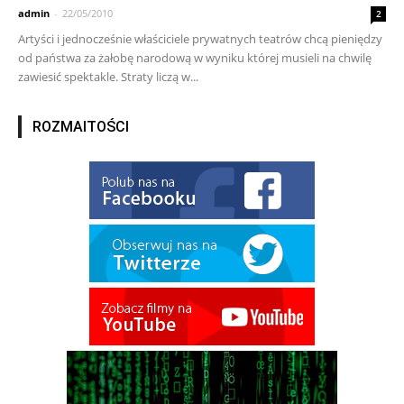
admin
-
22/05/2010
2
Artyści i jednocześnie właściciele prywatnych teatrów chcą pieniędzy
od państwa za żałobę narodową w wyniku której musieli na chwilę
zawiesić spektakle. Straty liczą w...
ROZMAITOŚCI