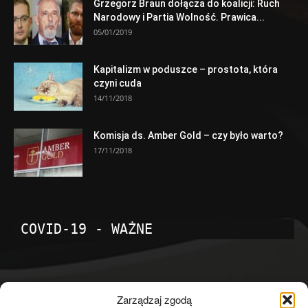
Grzegorz Braun dołącza do koalicji: Ruch
Narodowy i Partia Wolność. Prawica...
05/01/2019
Kapitalizm w poduszce – prostota, która
czyni cuda
14/11/2018
Komisja ds. Amber Gold – czy było warto?
17/11/2018
COVID-19 - WAŻNE
POPULARNE KATEGORIE
Zarządzaj zgodą