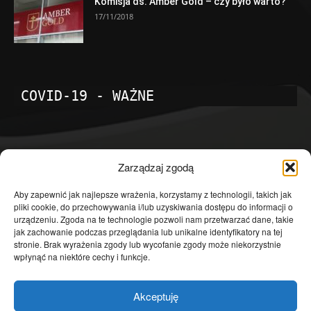
Komisja ds. Amber Gold – czy było warto?
17/11/2018
COVID-19 - WAŻNE
POPULARNE KATEGORIE
Zarządzaj zgodą
Temat dnia
4601
Aby zapewnić jak najlepsze wrażenia, korzystamy z technologii, takich jak
pliki cookie, do przechowywania i/lub uzyskiwania dostępu do informacji o
Publicystyka
4363
urządzeniu. Zgoda na te technologie pozwoli nam przetwarzać dane, takie
jak zachowanie podczas przeglądania lub unikalne identyfikatory na tej
Polityka
3639
stronie. Brak wyrażenia zgody lub wycofanie zgody może niekorzystnie
Polska
3462
wpłynąć na niektóre cechy i funkcje.
Społeczeństwo
2823
Akceptuję
Kraj
1290