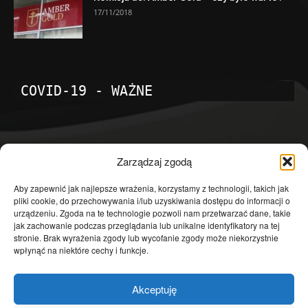
17/11/2018
COVID-19 - WAŻNE
POPULARNE KATEGORIE
Zarządzaj zgodą
Temat dnia
4601
Aby zapewnić jak najlepsze wrażenia, korzystamy z technologii, takich jak
pliki cookie, do przechowywania i/lub uzyskiwania dostępu do informacji o
Publicystyka
4363
urządzeniu. Zgoda na te technologie pozwoli nam przetwarzać dane, takie
jak zachowanie podczas przeglądania lub unikalne identyfikatory na tej
Polityka
3639
stronie. Brak wyrażenia zgody lub wycofanie zgody może niekorzystnie
Polska
3462
wpłynąć na niektóre cechy i funkcje.
Społeczeństwo
2823
Akceptuję
Kraj
1290