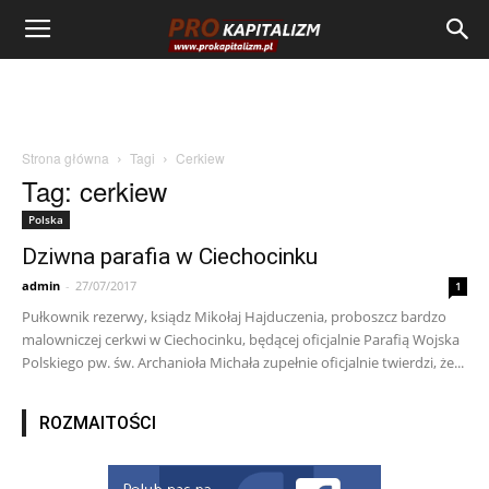
Strona główna
Tagi
Cerkiew
Tag: cerkiew
Polska
Dziwna parafia w Ciechocinku
admin
-
27/07/2017
1
Pułkownik rezerwy, ksiądz Mikołaj Hajduczenia, proboszcz bardzo
malowniczej cerkwi w Ciechocinku, będącej oficjalnie Parafią Wojska
Polskiego pw. św. Archanioła Michała zupełnie oficjalnie twierdzi, że...
ROZMAITOŚCI