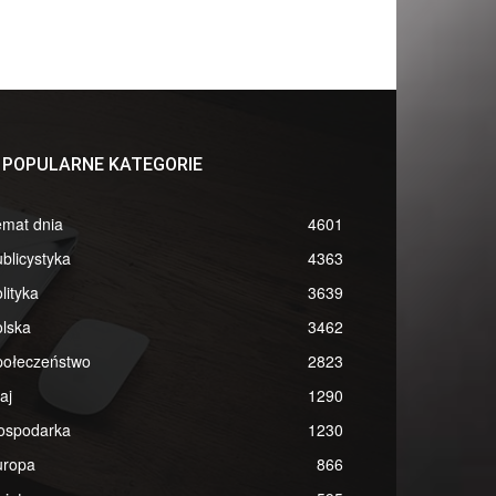
POPULARNE KATEGORIE
emat dnia
4601
blicystyka
4363
lityka
3639
lska
3462
połeczeństwo
2823
aj
1290
ospodarka
1230
uropa
866