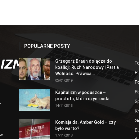
POPULARNE POSTY
Grzegorz Braun dołącza do
T
koalicji: Ruch Narodowy i Partia
Pu
Wolność. Prawica...
05/01/2019
Po
Po
Kapitalizm w poduszce –
prostota, która czyni cuda
S
,
14/11/2018
Kr
G
Komisja ds. Amber Gold – czy
było warto?
E
 w
17/11/2018