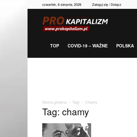
czwartek, 6 sierpnia, 2026
Zaloguj się / Dołącz
Prokapitalizm,
gospodarka,
TOP
COVID-19 – WAŻNE
POLSKA
polityka,
historia,
Strona główna
Tagi
Chamy
Tag: chamy
newsy