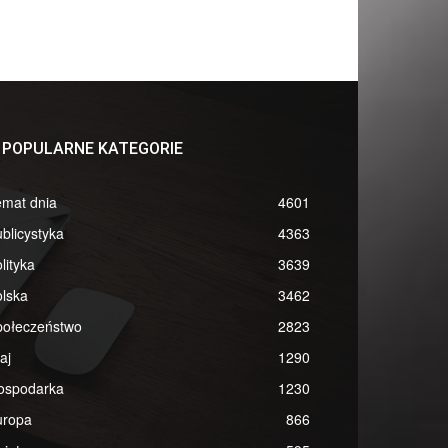
POPULARNE KATEGORIE
emat dnia
4601
blicystyka
4363
lityka
3639
lska
3462
połeczeństwo
2823
aj
1290
ospodarka
1230
uropa
866