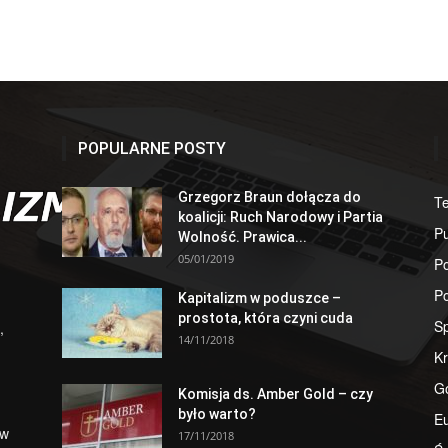
POPULARNE POSTY
Grzegorz Braun dołącza do
T
koalicji: Ruch Narodowy i Partia
Pu
Wolność. Prawica...
05/01/2019
Po
Po
Kapitalizm w poduszce –
prostota, która czyni cuda
S
,
14/11/2018
Kr
G
Komisja ds. Amber Gold – czy
było warto?
E
 w
17/11/2018