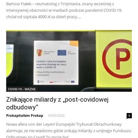
Bartosz Fiałek – reumatolog z Trójmiasta, znany wcześniej z
intensywnej obecności w mediach podczas pandemii COVID-19,
chciał od szpitala 4000 zł za dzień pracy....
COVID-19 - WAŻNE
Znikające miliardy z „post-covidowej
odbudowy”
Prokapitalizm Prokap
-
10/05/2026
0
Nowa afera von der Leyen! Europejski Trybunał Obrachunkowy
alarmuje, że nie wiadomo gdzie znikają miliardy z unijnego Funduszu
Odbudowy po Covid! To może być...