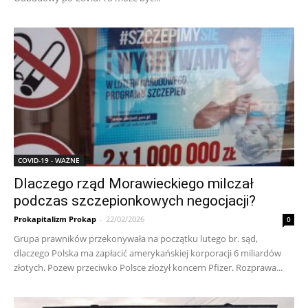
COVID-19 - WAŻNE
Dlaczego rząd Morawieckiego milczał
podczas szczepionkowych negocjacji?
Prokapitalizm Prokap
-
22/02/2026
0
Grupa prawników przekonywała na początku lutego br. sąd,
dlaczego Polska ma zapłacić amerykańskiej korporacji 6 miliardów
złotych. Pozew przeciwko Polsce złożył koncern Pfizer. Rozprawa...