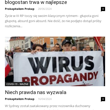
błogostan trwa w najlepsze
Prokapitalizm Prokap
-
28/06/2024
0
Życie w III RP toczy się swoim klasycznym rytmem - głupota goni
głupotę, absurd goni absurd. Nie dość, że nie podjęto dotąd próby
rozliczenia...
COVID-19 - WAŻNE
Niech prawda nas wyzwala
Prokapitalizm Prokap
-
16/04/2024
0
W Sydney został zaatakowany przez nożownika duchowny