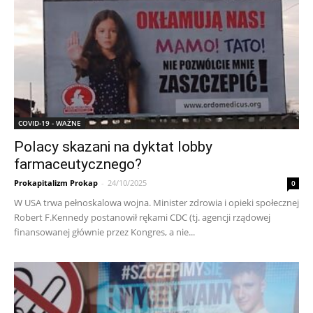
COVID-19 - WAŻNE
Polacy skazani na dyktat lobby
farmaceutycznego?
Prokapitalizm Prokap
-
24/10/2025
0
W USA trwa pełnoskalowa wojna. Minister zdrowia i opieki społecznej
Robert F.Kennedy postanowił rękami CDC (tj. agencji rządowej
finansowanej głównie przez Kongres, a nie...