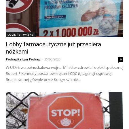
COVID-19 - WAŻNE
Lobby farmaceutyczne już przebiera
nóżkami
Prokapitalizm Prokap
-
25/08/2025
0
W USA trwa pełnoskalowa wojna. Minister zdrowia i opieki społecznej
Robert F.Kennedy postanowił rękami CDC (tj. agencji rządowej
finansowanej głównie przez Kongres, a nie...