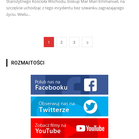
Starożytnego Kościoła Wschodu, biskup Mar Mari Emmanuel, na
szczęście uchodząc z tego incydentu bez szwanku zagrażającego
życiu. Wielu...
1
2
3
ROZMAITOŚCI