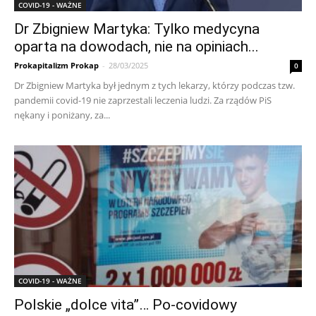
COVID-19 - WAŻNE
Dr Zbigniew Martyka: Tylko medycyna
oparta na dowodach, nie na opiniach...
Prokapitalizm Prokap
-
28/03/2025
0
Dr Zbigniew Martyka był jednym z tych lekarzy, którzy podczas tzw.
pandemii covid-19 nie zaprzestali leczenia ludzi. Za rządów PiS
nękany i poniżany, za...
COVID-19 - WAŻNE
Polskie „dolce vita”… Po-covidowy