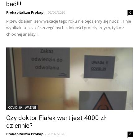
bać!!!
Prokapitalizm Prokap
-
02/08/2026
0
Przewidziałem, że w wakacje tego roku nie będziemy się nudzili. I nie
wynikało to z jakiś szczególnych zdolności profetycznych, tylko z
chłodnej analizy i...
COVID-19 - WAŻNE
Czy doktor Fiałek wart jest 4000 zł
dziennie?
Prokapitalizm Prokap
-
29/07/2026
0