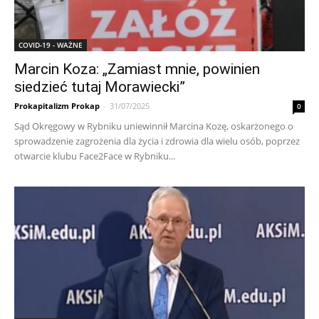
COVID-19 - WAŻNE
Marcin Koza: „Zamiast mnie, powinien
siedzieć tutaj Morawiecki”
Prokapitalizm Prokap
-
31/07/2025
0
Sąd Okręgowy w Rybniku uniewinnił Marcina Kozę, oskarżonego o
sprowadzenie zagrożenia dla życia i zdrowia dla wielu osób, poprzez
otwarcie klubu Face2Face w Rybniku...