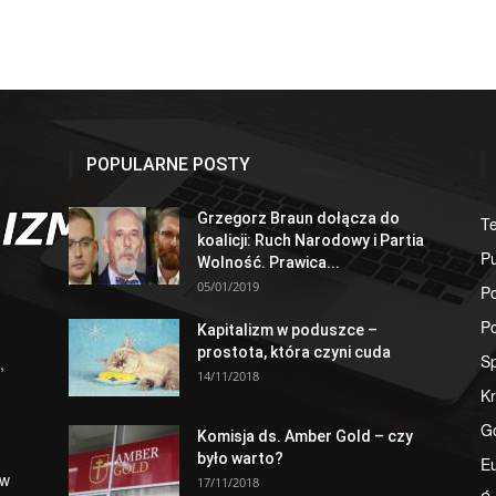
POPULARNE POSTY
Grzegorz Braun dołącza do
T
koalicji: Ruch Narodowy i Partia
Pu
Wolność. Prawica...
05/01/2019
Po
Po
Kapitalizm w poduszce –
prostota, która czyni cuda
S
,
14/11/2018
Kr
G
Komisja ds. Amber Gold – czy
było warto?
E
 w
17/11/2018