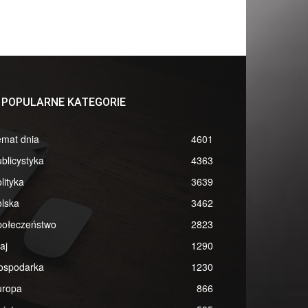
POPULARNE KATEGORIE
emat dnia
4601
blicystyka
4363
lityka
3639
lska
3462
połeczeństwo
2823
aj
1290
ospodarka
1230
uropa
866