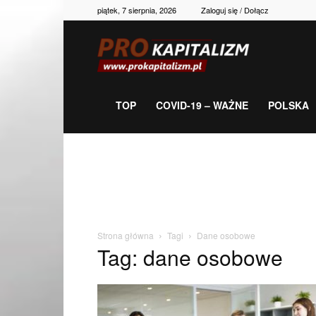
piątek, 7 sierpnia, 2026
Zaloguj się / Dołącz
Prokapitalizm,
gospodarka,
TOP
COVID-19 – WAŻNE
POLSKA
polityka,
historia,
Strona główna
Tagi
Dane osobowe
Tag: dane osobowe
newsy