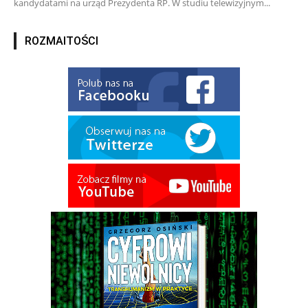
kandydatami na urząd Prezydenta RP. W studiu telewizyjnym...
ROZMAITOŚCI