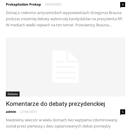
Prokapitalizm Prokap
-
29/04/2025
0
Dzisiaj o rzekomo antysemickich wypowiedziach Grzegorza Brauna
podczas ostatniej debaty wyborczej kandydatów na prezydenta RP.
W mediach wielki rejwach na ten temat. Przeciwnicy Brauna...
Debata
Komentarze do debaty prezydenckiej
admin
-
27/06/2010
5
Niedzielny wieczór w wielu domach bez wątpienia zdominowany
został przez pierwszą z dwu zaplanowanych debat pomiędzy