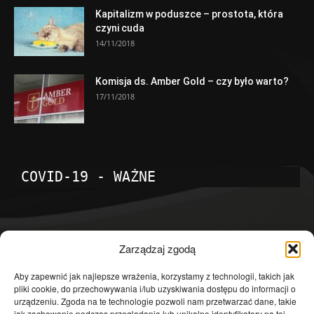
Kapitalizm w poduszce – prostota, która
czyni cuda
14/11/2018
Komisja ds. Amber Gold – czy było warto?
17/11/2018
COVID-19 - WAŻNE
POPULARNE KATEGORIE
Zarządzaj zgodą
Temat dnia
4601
Aby zapewnić jak najlepsze wrażenia, korzystamy z technologii, takich jak
pliki cookie, do przechowywania i/lub uzyskiwania dostępu do informacji o
Publicystyka
4363
urządzeniu. Zgoda na te technologie pozwoli nam przetwarzać dane, takie
jak zachowanie podczas przeglądania lub unikalne identyfikatory na tej