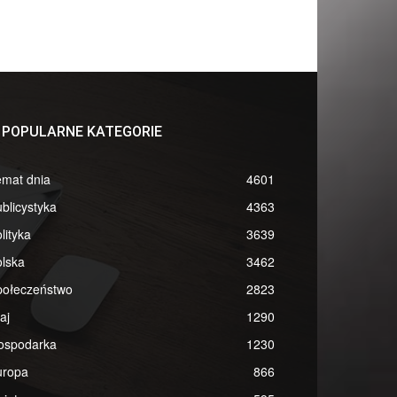
POPULARNE KATEGORIE
emat dnia
4601
blicystyka
4363
lityka
3639
lska
3462
połeczeństwo
2823
aj
1290
ospodarka
1230
uropa
866