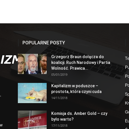
POPULARNE POSTY
Grzegorz Braun dołącza do
T
koalicji: Ruch Narodowy i Partia
Pu
Wolność. Prawica...
05/01/2019
Po
Po
Kapitalizm w poduszce –
prostota, która czyni cuda
S
,
14/11/2018
Kr
G
Komisja ds. Amber Gold – czy
było warto?
E
 w
17/11/2018