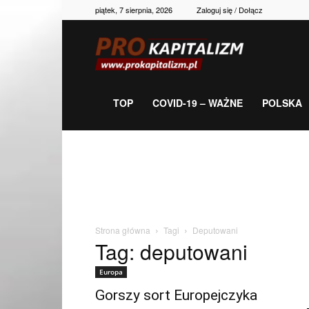
piątek, 7 sierpnia, 2026
Zaloguj się / Dołącz
Prokapitalizm,
gospodarka,
TOP
COVID-19 – WAŻNE
POLSKA
polityka,
historia,
Strona główna
Tagi
Deputowani
Tag: deputowani
newsy
Europa
Gorszy sort Europejczyka