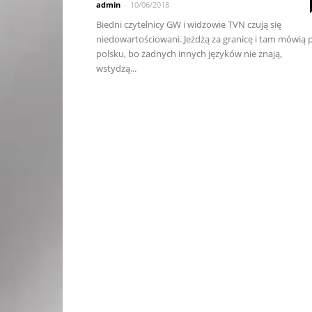
admin
-
10/06/2018
Biedni czytelnicy GW i widzowie TVN czują się
niedowartościowani. Jeżdżą za granicę i tam mówią 
polsku, bo żadnych innych języków nie znają,
wstydzą...