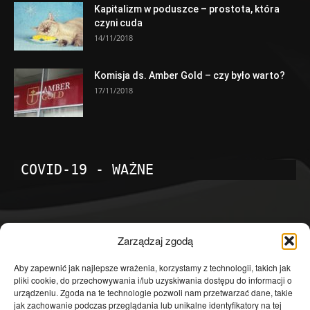
Kapitalizm w poduszce – prostota, która
czyni cuda
14/11/2018
Komisja ds. Amber Gold – czy było warto?
17/11/2018
COVID-19 - WAŻNE
POPULARNE KATEGORIE
Zarządzaj zgodą
Temat dnia
4601
Aby zapewnić jak najlepsze wrażenia, korzystamy z technologii, takich jak
pliki cookie, do przechowywania i/lub uzyskiwania dostępu do informacji o
Publicystyka
4363
urządzeniu. Zgoda na te technologie pozwoli nam przetwarzać dane, takie
jak zachowanie podczas przeglądania lub unikalne identyfikatory na tej
Polityka
3639