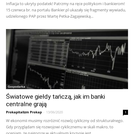
Inflacja to ukryty podatek! Patrzmy na ręce politykom i bankierom!
15 czerwca br. na portalu Bankier.pl ukazały się fragmenty wywiadu,
udzielonego PAP przez Martę Petka-Zagajewską...
Gospodarka
Światowe giełdy tańczą, jak im banki
centralne grają
Prokapitalizm Prokap
-
13/06/2020
1
W ekonomii musimy rozróżnić rozwój cykliczny od strukturalnego.
Gdy przyglądam się rozwojowi cyklicznemu w skali makro, to
oceniam, że najgorsze w aktualnym kryzysie jest...