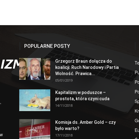
POPULARNE POSTY
Grzegorz Braun dołącza do
T
koalicji: Ruch Narodowy i Partia
Pu
Wolność. Prawica...
05/01/2019
Po
Po
Kapitalizm w poduszce –
prostota, która czyni cuda
S
,
14/11/2018
Kr
G
Komisja ds. Amber Gold – czy
było warto?
E
 w
17/11/2018