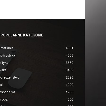
POPULARNE KATEGORIE
emat dnia
4601
blicystyka
4363
lityka
3639
lska
3462
połeczeństwo
2823
aj
1290
ospodarka
1230
uropa
866