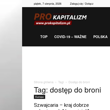
piątek, 7 sierpnia, 2026
Zaloguj się / Dołącz
Prokapitalizm,
gospodarka,
TOP
COVID-19 – WAŻNE
POLSKA
polityka,
historia,
Strona główna
Tagi
Dostęp do broni
Tag: dostęp do broni
newsy
Europa
Szwajcaria – kraj dobrze