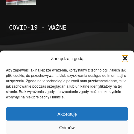
COVID-19 - WAŻNE
POPULARNE KATEGORIE
Zarządzaj zgodą
Temat dnia
4601
Aby zapewnić jak najlepsze wrażenia, korzystamy z technologii, takich jak
pliki cookie, do przechowywania i/lub uzyskiwania dostępu do informacji o
Publicystyka
4363
urządzeniu. Zgoda na te technologie pozwoli nam przetwarzać dane, takie
jak zachowanie podczas przeglądania lub unikalne identyfikatory na tej
Polityka
3639
stronie. Brak wyrażenia zgody lub wycofanie zgody może niekorzystnie
Polska
3462
wpłynąć na niektóre cechy i funkcje.
Społeczeństwo
2823
Akceptuję
Kraj
1290
Gospodarka
1230
Odmów
Europa
866