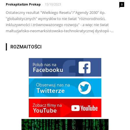
Prokapitalizm Prokap
-
15/10/2023
0
Ostateczny rezultat "Wielkiego Resetu"/"Agendy 2030" itp.
"globalistycznych" wymysłów to nie świat "różnorodności,
inkluzywności i zrównoważonego rozwoju" - a więc nie świat
maltuzjańsko-neomarksistowsko-technokratycznej dystopii -...
ROZMAITOŚCI