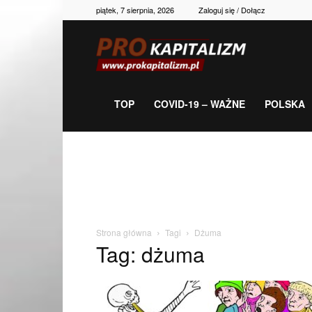
piątek, 7 sierpnia, 2026
Zaloguj się / Dołącz
Prokapitalizm,
gospodarka,
TOP
COVID-19 – WAŻNE
POLSKA
polityka,
historia,
Strona główna
Tagi
Dżuma
Tag: dżuma
newsy