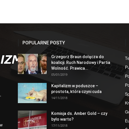
POPULARNE POSTY
Grzegorz Braun dołącza do
T
koalicji: Ruch Narodowy i Partia
Pu
Wolność. Prawica...
05/01/2019
Po
Po
Kapitalizm w poduszce –
prostota, która czyni cuda
S
,
14/11/2018
Kr
G
Komisja ds. Amber Gold – czy
było warto?
E
 w
17/11/2018