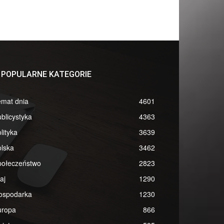
POPULARNE KATEGORIE
emat dnia
4601
blicystyka
4363
lityka
3639
lska
3462
połeczeństwo
2823
aj
1290
ospodarka
1230
uropa
866