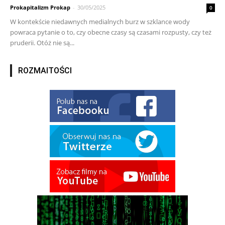
Prokapitalizm Prokap
-
30/05/2025
0
W kontekście niedawnych medialnych burz w szklance wody
powraca pytanie o to, czy obecne czasy są czasami rozpusty, czy też
pruderii. Otóż nie są...
ROZMAITOŚCI