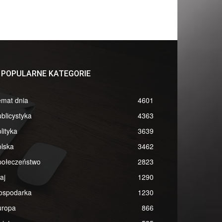
POPULARNE KATEGORIE
emat dnia
4601
blicystyka
4363
lityka
3639
lska
3462
połeczeństwo
2823
aj
1290
ospodarka
1230
uropa
866