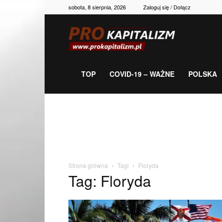
sobota, 8 sierpnia, 2026
Zaloguj się / Dołącz
Prokapitalizm,
gospodarka,
TOP
COVID-19 – WAŻNE
POLSKA
polityka,
historia,
Strona główna
Tagi
Floryda
Tag: Floryda
newsy