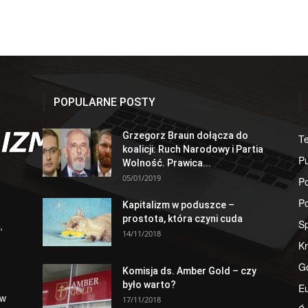
POPULARNE POSTY
Grzegorz Braun dołącza do
T
koalicji: Ruch Narodowy i Partia
Pu
Wolność. Prawica...
05/01/2019
Po
Po
Kapitalizm w poduszce –
prostota, która czyni cuda
S
,
14/11/2018
Kr
G
Komisja ds. Amber Gold – czy
było warto?
E
 w
17/11/2018