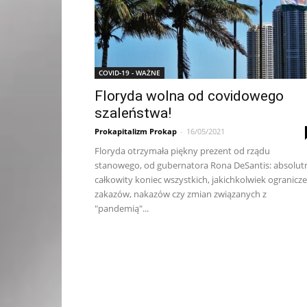
COVID-19 - WAŻNE
Floryda wolna od covidowego
szaleństwa!
Prokapitalizm Prokap
-
16/05/2021
Floryda otrzymała piękny prezent od rządu
stanowego, od gubernatora Rona DeSantis: absolut
całkowity koniec wszystkich, jakichkolwiek ogranicze
zakazów, nakazów czy zmian związanych z
"pandemią"...