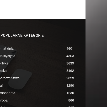
POPULARNE KATEGORIE
emat dnia
4601
blicystyka
4363
lityka
3639
lska
3462
połeczeństwo
2823
aj
1290
ospodarka
1230
uropa
866