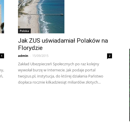
Polska
Jak ZUS uświadamiał Polaków na
Florydzie
admin
-
15/09/2015
1
2
Zakład Ubezpieczeń Społecznych po raz kolejny
ny,
wywołał burzę w Internecie. Jak podaje portal
ń,
twojzus.pl, instytucja, do której działania Państwo
dopłaca rocznie kilkadziesiąt miliardów złotych...