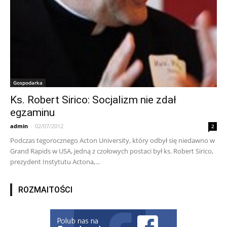
Gospodarka
Ks. Robert Sirico: Socjalizm nie zdał
egzaminu
admin
-
02/07/2012
2
Podczas tegorocznego Acton University, który odbył się niedawno w
Grand Rapids w USA, jedną z czołowych postaci był ks. Robert Sirico,
prezydent Instytutu Actona,...
ROZMAITOŚCI