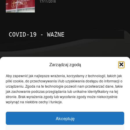
17/11/2018
COVID-19 - WAŻNE
POPULARNE KATEGORIE
Zarządzaj zgodą
Temat dnia
4601
Aby zapewnić jak najlepsze wrażenia, korzystamy z technologii, takich jak
pliki cookie, do przechowywania i/lub uzyskiwania dostępu do informacji o
Publicystyka
4363
urządzeniu. Zgoda na te technologie pozwoli nam przetwarzać dane, takie
jak zachowanie podczas przeglądania lub unikalne identyfikatory na tej
Polityka
3639
stronie. Brak wyrażenia zgody lub wycofanie zgody może niekorzystnie
Polska
3462
wpłynąć na niektóre cechy i funkcje.
Społeczeństwo
2823
Akceptuję
Kraj
1290
Gospodarka
1230