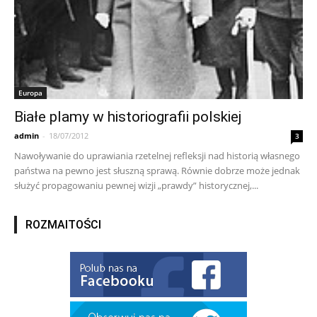
Europa
Białe plamy w historiografii polskiej
admin
-
18/07/2012
3
Nawoływanie do uprawiania rzetelnej refleksji nad historią własnego
państwa na pewno jest słuszną sprawą. Równie dobrze może jednak
służyć propagowaniu pewnej wizji „prawdy” historycznej,...
ROZMAITOŚCI