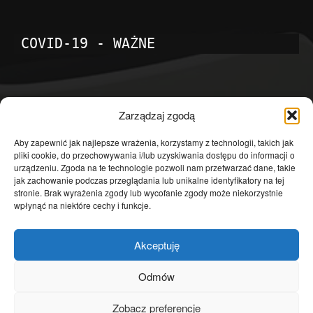
COVID-19 - WAŻNE
POPULARNE KATEGORIE
Zarządzaj zgodą
Temat dnia
4601
Aby zapewnić jak najlepsze wrażenia, korzystamy z technologii, takich jak
pliki cookie, do przechowywania i/lub uzyskiwania dostępu do informacji o
Publicystyka
4363
urządzeniu. Zgoda na te technologie pozwoli nam przetwarzać dane, takie
jak zachowanie podczas przeglądania lub unikalne identyfikatory na tej
Polityka
3639
stronie. Brak wyrażenia zgody lub wycofanie zgody może niekorzystnie
Polska
3462
wpłynąć na niektóre cechy i funkcje.
Społeczeństwo
2823
Akceptuję
Kraj
1290
Gospodarka
1230
Odmów
Europa
866
Zobacz preferencje