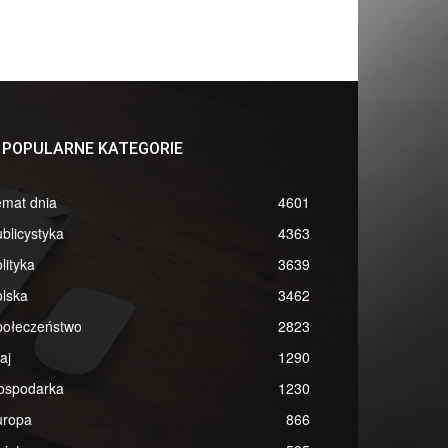
POPULARNE KATEGORIE
emat dnia
4601
blicystyka
4363
lityka
3639
lska
3462
połeczeństwo
2823
aj
1290
ospodarka
1230
uropa
866