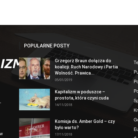
POPULARNE POSTY
Grzegorz Braun dołącza do
T
koalicji: Ruch Narodowy i Partia
Pu
Wolność. Prawica...
05/01/2019
Po
Po
Kapitalizm w poduszce –
prostota, która czyni cuda
S
,
14/11/2018
Kr
G
Komisja ds. Amber Gold – czy
było warto?
E
 w
17/11/2018