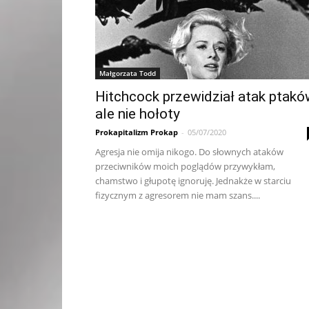
Małgorzata Todd
Hitchcock przewidział atak ptakó
ale nie hołoty
Prokapitalizm Prokap
-
05/07/2020
Agresja nie omija nikogo. Do słownych ataków
przeciwników moich poglądów przywykłam,
chamstwo i głupotę ignoruję. Jednakże w starciu
fizycznym z agresorem nie mam szans....