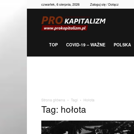
czwartek, 6 sierpnia, 2026
Zaloguj się / Dołącz
Prokapitalizm,
gospodarka,
TOP
COVID-19 – WAŻNE
POLSKA
polityka,
historia,
Strona główna
Tagi
Hołota
Tag: hołota
newsy