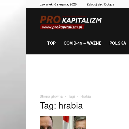
czwartek, 6 sierpnia, 2026
Zaloguj się / Dołącz
Prokapitalizm,
gospodarka,
TOP
COVID-19 – WAŻNE
POLSKA
polityka,
historia,
Strona główna
Tagi
Hrabia
Tag: hrabia
newsy