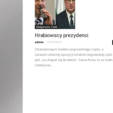
Małgorzata Todd
Hrabiowscy prezydenci
admin
-
01/07/2018
Sztandarowym hasłem poprzedniego rządu, a
zarazem obecnej opozycji totalnie targowickiej, było 
jest „na chapać się ile wlezie”. Sama forsa, to za mało
Celebrycie...