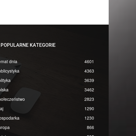
POPULARNE KATEGORIE
emat dnia
4601
blicystyka
4363
lityka
3639
lska
3462
połeczeństwo
2823
aj
1290
ospodarka
1230
uropa
866