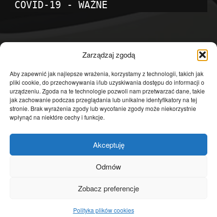
COVID-19 - WAŻNE
POPULARNE KATEGORIE
Zarządzaj zgodą
Temat dnia
4601
Aby zapewnić jak najlepsze wrażenia, korzystamy z technologii, takich jak
pliki cookie, do przechowywania i/lub uzyskiwania dostępu do informacji o
Publicystyka
4363
urządzeniu. Zgoda na te technologie pozwoli nam przetwarzać dane, takie
jak zachowanie podczas przeglądania lub unikalne identyfikatory na tej
Polityka
3639
stronie. Brak wyrażenia zgody lub wycofanie zgody może niekorzystnie
Polska
3462
wpłynąć na niektóre cechy i funkcje.
Społeczeństwo
2823
Akceptuję
Kraj
1290
Gospodarka
1230
Odmów
Europa
866
Zobacz preferencje
Świat
595
Polityka plików cookies