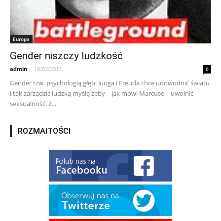
Europa
Gender niszczy ludzkość
admin
-
18/03/2013
0
Gender tzw. psychologią głębi Junga i Freuda chce udowodnić światu
i tak zarządzić ludzką myślą żeby – jak mówi Marcuse – uwolnić
seksualność. Z...
ROZMAITOŚCI