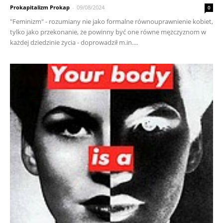
Prokapitalizm Prokap
-
09/08/2024
0
"Feminizm" - rozumiany nie jako formalne równouprawnienie kobiet,
tylko jako przekonanie, że powinny być one równe mężczyznom w
każdej dziedzinie życia - doprowadził m.in....