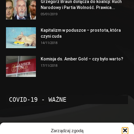
Grzegorz Braun dołącza do koalicji: Ruch
Narodowy i Partia Wolność. Prawica...
05/01/2019
Kapitalizm w poduszce – prostota, która
czyni cuda
14/11/2018
Komisja ds. Amber Gold – czy było warto?
17/11/2018
COVID-19 - WAŻNE
POPULARNE KATEGORIE
Zarządzaj zgodą