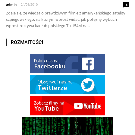
admin
-
24/08/2010
15
Zdaje się, że wiedza o prawdziwym filmie z amerykańskiego satelity
szpiegowskiego, na którym wprost widać, jak potężny wybuch
wprost rozrywa kadłub polskiego Tu-154M na...
ROZMAITOŚCI