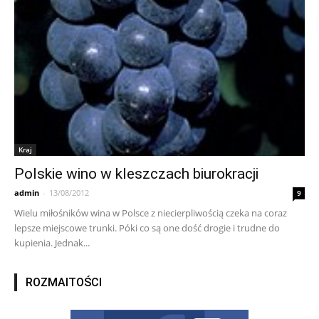
Kraj
Polskie wino w kleszczach biurokracji
admin
-
13/08/2012
9
Wielu miłośników wina w Polsce z niecierpliwością czeka na coraz
lepsze miejscowe trunki. Póki co są one dość drogie i trudne do
kupienia. Jednak...
ROZMAITOŚCI