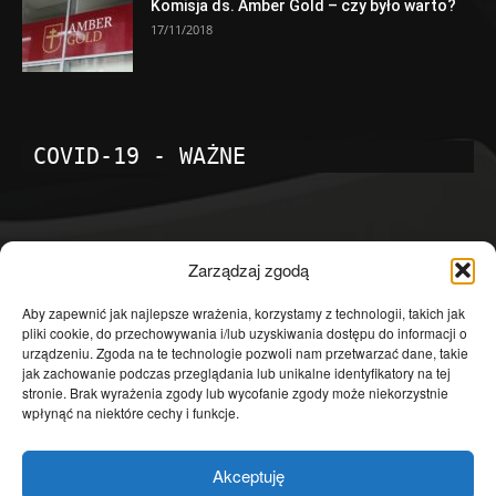
Komisja ds. Amber Gold – czy było warto?
17/11/2018
COVID-19 - WAŻNE
POPULARNE KATEGORIE
Zarządzaj zgodą
Temat dnia
4601
Aby zapewnić jak najlepsze wrażenia, korzystamy z technologii, takich jak
pliki cookie, do przechowywania i/lub uzyskiwania dostępu do informacji o
Publicystyka
4363
urządzeniu. Zgoda na te technologie pozwoli nam przetwarzać dane, takie
jak zachowanie podczas przeglądania lub unikalne identyfikatory na tej
Polityka
3639
stronie. Brak wyrażenia zgody lub wycofanie zgody może niekorzystnie
Polska
3462
wpłynąć na niektóre cechy i funkcje.
Społeczeństwo
2823
Akceptuję
Kraj
1290