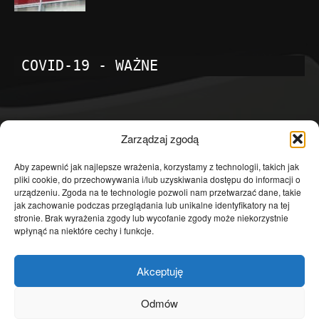
COVID-19 - WAŻNE
POPULARNE KATEGORIE
Zarządzaj zgodą
Temat dnia
4601
Aby zapewnić jak najlepsze wrażenia, korzystamy z technologii, takich jak
pliki cookie, do przechowywania i/lub uzyskiwania dostępu do informacji o
Publicystyka
4363
urządzeniu. Zgoda na te technologie pozwoli nam przetwarzać dane, takie
jak zachowanie podczas przeglądania lub unikalne identyfikatory na tej
Polityka
3639
stronie. Brak wyrażenia zgody lub wycofanie zgody może niekorzystnie
Polska
3462
wpłynąć na niektóre cechy i funkcje.
Społeczeństwo
2823
Akceptuję
Kraj
1290
Gospodarka
1230
Odmów
Europa
866