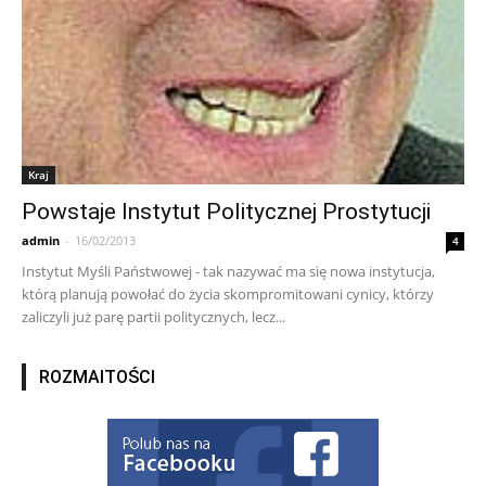
Kraj
Powstaje Instytut Politycznej Prostytucji
admin
-
16/02/2013
4
Instytut Myśli Państwowej - tak nazywać ma się nowa instytucja,
którą planują powołać do życia skompromitowani cynicy, którzy
zaliczyli już parę partii politycznych, lecz...
ROZMAITOŚCI