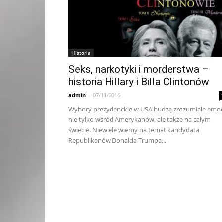
Historia
Seks, narkotyki i morderstwa –
historia Hillary i Billa Clintonów
admin
-
07/11/2016
Wybory prezydenckie w USA budzą zrozumiałe emoc
nie tylko wśród Amerykanów, ale także na całym
świecie. Niewiele wiemy na temat kandydata
Republikanów Donalda Trumpa,...