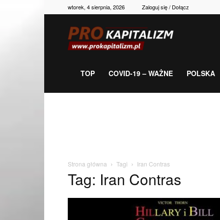
wtorek, 4 sierpnia, 2026
Zaloguj się / Dołącz
Prokapitalizm,
gospodarka,
TOP
COVID-19 – WAŻNE
POLSKA
polityka,
historia,
Strona główna
Tagi
Iran Contras
Tag: Iran Contras
newsy