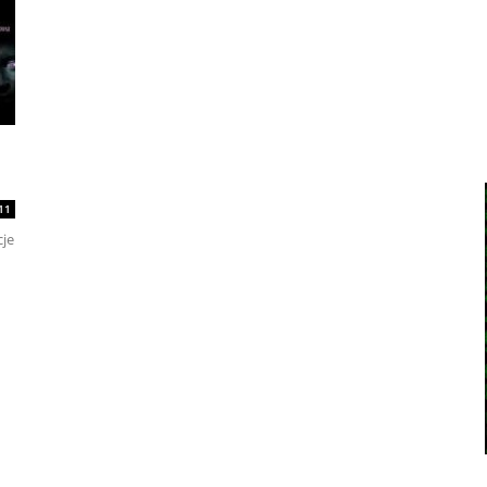
11
je