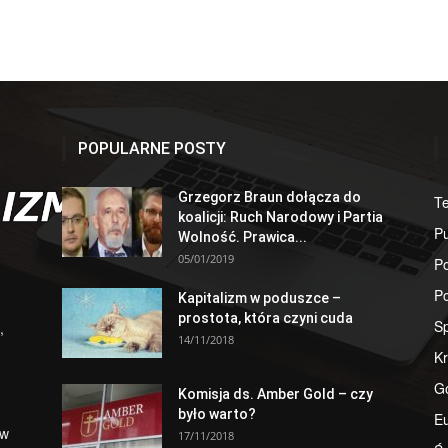
POPULARNE POSTY
Grzegorz Braun dołącza do
T
koalicji: Ruch Narodowy i Partia
Pu
Wolność. Prawica...
05/01/2019
Po
Po
Kapitalizm w poduszce –
prostota, która czyni cuda
S
,
14/11/2018
Kr
G
Komisja ds. Amber Gold – czy
było warto?
E
 w
17/11/2018