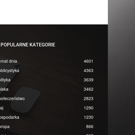
POPULARNE KATEGORIE
emat dnia
4601
blicystyka
4363
lityka
3639
lska
3462
połeczeństwo
2823
aj
1290
ospodarka
1230
uropa
866