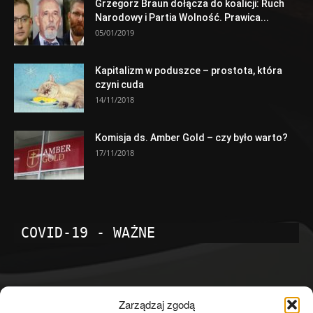
Grzegorz Braun dołącza do koalicji: Ruch
Narodowy i Partia Wolność. Prawica...
05/01/2019
Kapitalizm w poduszce – prostota, która
czyni cuda
14/11/2018
Komisja ds. Amber Gold – czy było warto?
17/11/2018
COVID-19 - WAŻNE
POPULARNE KATEGORIE
Zarządzaj zgodą