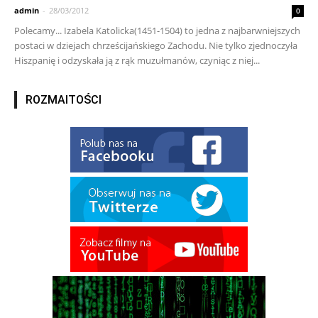
admin
-
28/03/2012
0
Polecamy... Izabela Katolicka(1451-1504) to jedna z najbarwniejszych
postaci w dziejach chrześcijańskiego Zachodu. Nie tylko zjednoczyła
Hiszpanię i odzyskała ją z rąk muzułmanów, czyniąc z niej...
ROZMAITOŚCI