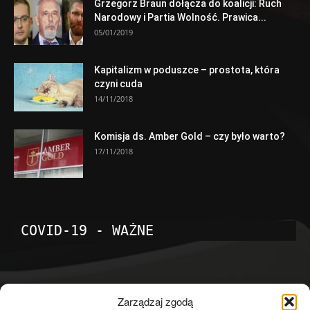
Grzegorz Braun dołącza do koalicji: Ruch
Narodowy i Partia Wolność. Prawica...
05/01/2019
Kapitalizm w poduszce – prostota, która
czyni cuda
14/11/2018
Komisja ds. Amber Gold – czy było warto?
17/11/2018
COVID-19 - WAŻNE
POPULARNE KATEGORIE
Zarządzaj zgodą