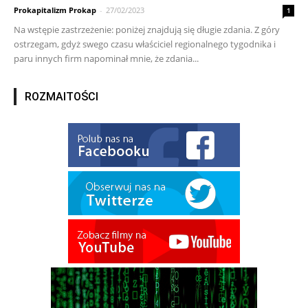
Prokapitalizm Prokap
-
27/02/2023
1
Na wstępie zastrzeżenie: poniżej znajdują się długie zdania. Z góry
ostrzegam, gdyż swego czasu właściciel regionalnego tygodnika i
paru innych firm napominał mnie, że zdania...
ROZMAITOŚCI