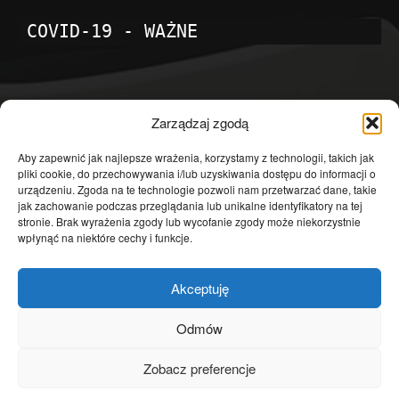
COVID-19 - WAŻNE
POPULARNE KATEGORIE
Zarządzaj zgodą
Temat dnia
4601
Aby zapewnić jak najlepsze wrażenia, korzystamy z technologii, takich jak
pliki cookie, do przechowywania i/lub uzyskiwania dostępu do informacji o
Publicystyka
4363
urządzeniu. Zgoda na te technologie pozwoli nam przetwarzać dane, takie
jak zachowanie podczas przeglądania lub unikalne identyfikatory na tej
Polityka
3639
stronie. Brak wyrażenia zgody lub wycofanie zgody może niekorzystnie
Polska
3462
wpłynąć na niektóre cechy i funkcje.
Społeczeństwo
2823
Akceptuję
Kraj
1290
Gospodarka
1230
Odmów
Europa
866
Zobacz preferencje
Świat
595