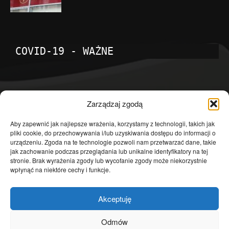
COVID-19 - WAŻNE
POPULARNE KATEGORIE
Zarządzaj zgodą
Temat dnia
4601
Aby zapewnić jak najlepsze wrażenia, korzystamy z technologii, takich jak
pliki cookie, do przechowywania i/lub uzyskiwania dostępu do informacji o
Publicystyka
4363
urządzeniu. Zgoda na te technologie pozwoli nam przetwarzać dane, takie
jak zachowanie podczas przeglądania lub unikalne identyfikatory na tej
Polityka
3639
stronie. Brak wyrażenia zgody lub wycofanie zgody może niekorzystnie
Polska
3462
wpłynąć na niektóre cechy i funkcje.
Społeczeństwo
2823
Akceptuję
Kraj
1290
Gospodarka
1230
Odmów