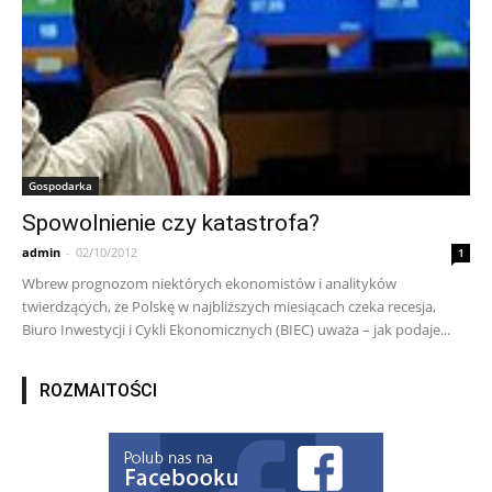
Gospodarka
Spowolnienie czy katastrofa?
admin
-
02/10/2012
1
Wbrew prognozom niektórych ekonomistów i analityków
twierdzących, że Polskę w najbliższych miesiącach czeka recesja,
Biuro Inwestycji i Cykli Ekonomicznych (BIEC) uważa – jak podaje...
ROZMAITOŚCI