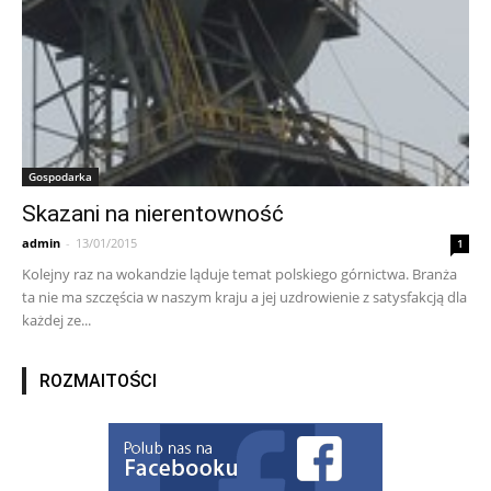
Gospodarka
Skazani na nierentowność
admin
-
13/01/2015
1
Kolejny raz na wokandzie ląduje temat polskiego górnictwa. Branża
ta nie ma szczęścia w naszym kraju a jej uzdrowienie z satysfakcją dla
każdej ze...
ROZMAITOŚCI