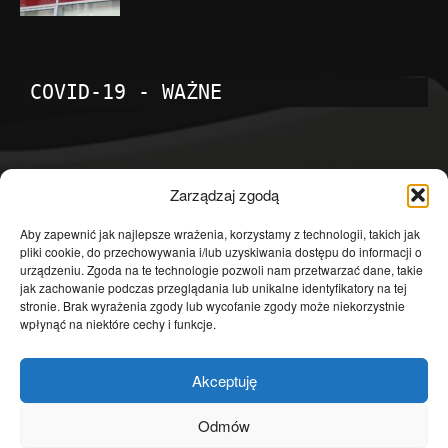
COVID-19 - WAŻNE
POPULARNE KATEGORIE
Zarządzaj zgodą
Temat dnia
4601
Aby zapewnić jak najlepsze wrażenia, korzystamy z technologii, takich jak
pliki cookie, do przechowywania i/lub uzyskiwania dostępu do informacji o
Publicystyka
4363
urządzeniu. Zgoda na te technologie pozwoli nam przetwarzać dane, takie
jak zachowanie podczas przeglądania lub unikalne identyfikatory na tej
Polityka
3639
stronie. Brak wyrażenia zgody lub wycofanie zgody może niekorzystnie
Polska
3462
wpłynąć na niektóre cechy i funkcje.
Społeczeństwo
2823
Akceptuję
Kraj
1290
Gospodarka
1230
Odmów
Europa
866