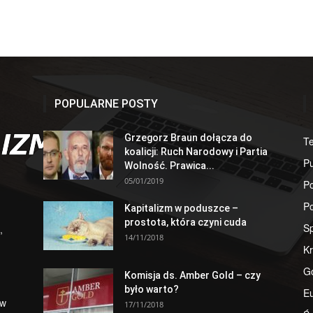
POPULARNE POSTY
Grzegorz Braun dołącza do
T
koalicji: Ruch Narodowy i Partia
Pu
Wolność. Prawica...
05/01/2019
Po
Po
Kapitalizm w poduszce –
prostota, która czyni cuda
S
,
14/11/2018
Kr
G
Komisja ds. Amber Gold – czy
było warto?
E
 w
17/11/2018