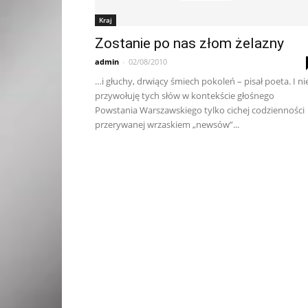
Kraj
Zostanie po nas złom żelazny
admin
-
02/08/2010
…i głuchy, drwiący śmiech pokoleń – pisał poeta. I ni
przywołuję tych słów w kontekście głośnego
Powstania Warszawskiego tylko cichej codzienności
przerywanej wrzaskiem „newsów”...