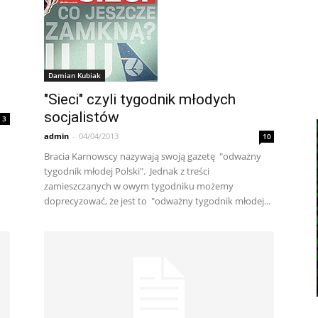
Damian Kubiak
"Sieci" czyli tygodnik młodych
socjalistów
3
admin
-
04/04/2013
10
Bracia Karnowscy nazywają swoją gazetę "odważny
tygodnik młodej Polski". Jednak z treści
zamieszczanych w owym tygodniku możemy
doprecyzować, że jest to "odważny tygodnik młodej...