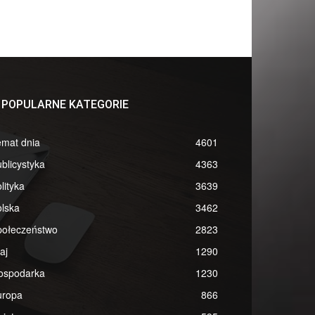
POPULARNE KATEGORIE
emat dnia
4601
blicystyka
4363
lityka
3639
lska
3462
połeczeństwo
2823
aj
1290
ospodarka
1230
uropa
866