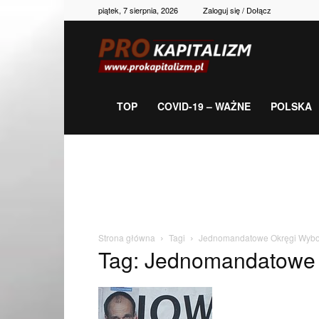
piątek, 7 sierpnia, 2026
Zaloguj się / Dołącz
Prokapitalizm,
gospodarka,
TOP
COVID-19 – WAŻNE
POLSKA
polityka,
historia,
Strona główna
Tagi
Jednomandatowe Okręgi Wybo
Tag: Jednomandatowe
newsy