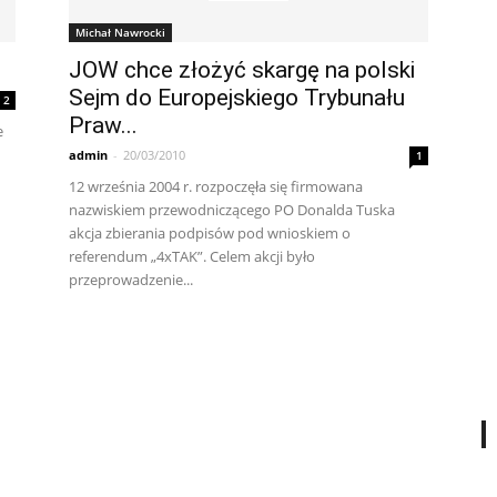
Michał Nawrocki
JOW chce złożyć skargę na polski
Sejm do Europejskiego Trybunału
2
Praw...
e
admin
-
20/03/2010
1
12 września 2004 r. rozpoczęła się firmowana
nazwiskiem przewodniczącego PO Donalda Tuska
akcja zbierania podpisów pod wnioskiem o
referendum „4xTAK”. Celem akcji było
przeprowadzenie...