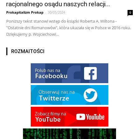
racjonalnego osądu naszych relacji...
Prokapitalizm Prokap
-
30/05/2024
0
Poniższy tekst stanowi wstęp do książki Roberta A. Wiltona -
"Ostatnie dni Romanowów", która ukazała się w Polsce w 2016 roku.
Dziękujemy p. Wojciechowi...
ROZMAITOŚCI