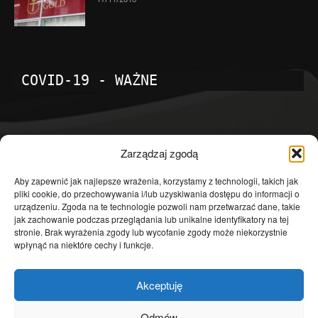
COVID-19 - WAŻNE
POPULARNE KATEGORIE
Zarządzaj zgodą
Temat dnia
4601
Aby zapewnić jak najlepsze wrażenia, korzystamy z technologii, takich jak
pliki cookie, do przechowywania i/lub uzyskiwania dostępu do informacji o
Publicystyka
4363
urządzeniu. Zgoda na te technologie pozwoli nam przetwarzać dane, takie
jak zachowanie podczas przeglądania lub unikalne identyfikatory na tej
Polityka
3639
stronie. Brak wyrażenia zgody lub wycofanie zgody może niekorzystnie
Polska
3462
wpłynąć na niektóre cechy i funkcje.
Społeczeństwo
2823
Akceptuję
Kraj
1290
Gospodarka
1230
Odmów