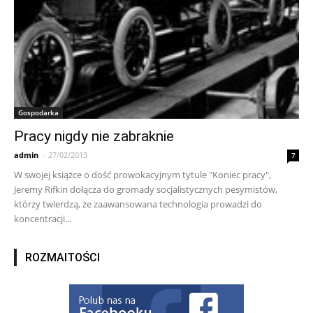
Gospodarka
Pracy nigdy nie zabraknie
admin
-
27/02/2013
7
W swojej książce o dość prowokacyjnym tytule "Koniec pracy",
Jeremy Rifkin dołącza do gromady socjalistycznych pesymistów,
którzy twierdzą, że zaawansowana technologia prowadzi do
koncentracji...
ROZMAITOŚCI