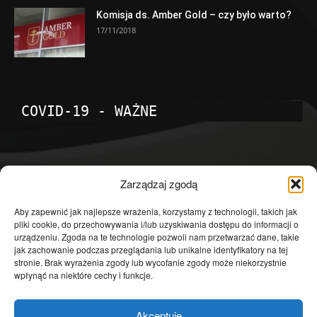
Komisja ds. Amber Gold – czy było warto?
17/11/2018
COVID-19 - WAŻNE
POPULARNE KATEGORIE
Zarządzaj zgodą
Temat dnia
4601
Aby zapewnić jak najlepsze wrażenia, korzystamy z technologii, takich jak
pliki cookie, do przechowywania i/lub uzyskiwania dostępu do informacji o
Publicystyka
4363
urządzeniu. Zgoda na te technologie pozwoli nam przetwarzać dane, takie
jak zachowanie podczas przeglądania lub unikalne identyfikatory na tej
Polityka
3639
stronie. Brak wyrażenia zgody lub wycofanie zgody może niekorzystnie
Polska
3462
wpłynąć na niektóre cechy i funkcje.
Społeczeństwo
2823
Akceptuję