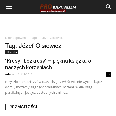
Strona główna
Tagi
Józef Olsiewicz
Tag: Józef Olsiewicz
Historia
"Kresy i bezkresy" – piękna książka o
naszych korzeniach
admin
-
11/11/2016
0
Przyszło nam dziś żyć w czasach, gdy właściwie nie wychodząc z
domu, możemy sięgnąć do własnych korzeni. Wiele ksiąg
parafialnych jest już dostępnych online,...
ROZMAITOŚCI