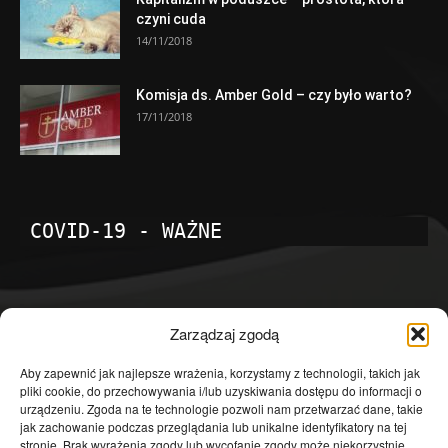
czyni cuda
14/11/2018
Komisja ds. Amber Gold – czy było warto?
17/11/2018
COVID-19 - WAŻNE
POPULARNE KATEGORIE
Zarządzaj zgodą
Temat dnia
4601
Aby zapewnić jak najlepsze wrażenia, korzystamy z technologii, takich jak
pliki cookie, do przechowywania i/lub uzyskiwania dostępu do informacji o
Publicystyka
4363
urządzeniu. Zgoda na te technologie pozwoli nam przetwarzać dane, takie
jak zachowanie podczas przeglądania lub unikalne identyfikatory na tej
Polityka
3639
stronie. Brak wyrażenia zgody lub wycofanie zgody może niekorzystnie