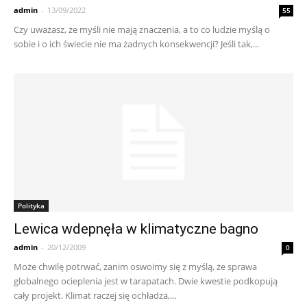
admin
-
13/09/2022
55
Czy uważasz, że myśli nie mają znaczenia, a to co ludzie myślą o
sobie i o ich świecie nie ma żadnych konsekwencji? Jeśli tak,...
Polityka
Lewica wdepnęła w klimatyczne bagno
admin
-
20/12/2009
0
Może chwilę potrwać, zanim oswoimy się z myślą, że sprawa
globalnego ocieplenia jest w tarapatach. Dwie kwestie podkopują
cały projekt. Klimat raczej się ochładza,...