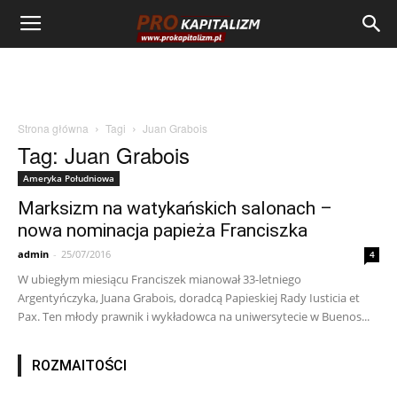
Strona główna
Tagi
Juan Grabois
Tag: Juan Grabois
Ameryka Południowa
Marksizm na watykańskich salonach –
nowa nominacja papieża Franciszka
admin
-
25/07/2016
4
W ubiegłym miesiącu Franciszek mianował 33-letniego
Argentyńczyka, Juana Grabois, doradcą Papieskiej Rady Iusticia et
Pax. Ten młody prawnik i wykładowca na uniwersytecie w Buenos...
ROZMAITOŚCI