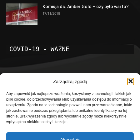
Komisja ds. Amber Gold – czy było warto?
17/11/2018
COVID-19 - WAŻNE
POPULARNE KATEGORIE
Zarządzaj zgodą
Temat dnia
4601
Aby zapewnić jak najlepsze wrażenia, korzystamy z technologii, takich jak
pliki cookie, do przechowywania i/lub uzyskiwania dostępu do informacji o
Publicystyka
4363
urządzeniu. Zgoda na te technologie pozwoli nam przetwarzać dane, takie
jak zachowanie podczas przeglądania lub unikalne identyfikatory na tej
Polityka
3639
stronie. Brak wyrażenia zgody lub wycofanie zgody może niekorzystnie
Polska
3462
wpłynąć na niektóre cechy i funkcje.
Społeczeństwo
2823
Akceptuję