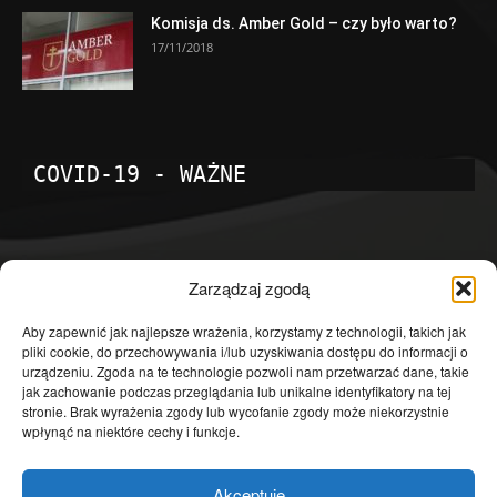
Komisja ds. Amber Gold – czy było warto?
17/11/2018
COVID-19 - WAŻNE
POPULARNE KATEGORIE
Zarządzaj zgodą
Temat dnia
4601
Aby zapewnić jak najlepsze wrażenia, korzystamy z technologii, takich jak
pliki cookie, do przechowywania i/lub uzyskiwania dostępu do informacji o
Publicystyka
4363
urządzeniu. Zgoda na te technologie pozwoli nam przetwarzać dane, takie
jak zachowanie podczas przeglądania lub unikalne identyfikatory na tej
Polityka
3639
stronie. Brak wyrażenia zgody lub wycofanie zgody może niekorzystnie
Polska
3462
wpłynąć na niektóre cechy i funkcje.
Społeczeństwo
2823
Akceptuję