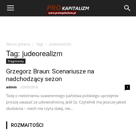
Strona główna
Tagi
Judeorealizm
Tag: judeorealizm
Fragmenty
Grzegorz Braun: Scenariusze na
nadchodzący sezon
admin
-
03/03/2016
1
Tezę o nieistnieniu suwerennego państwa polskiego uprzejmie
proszę uważać za udowodnioną. Jeśli Sz. Czytelnik ma jeszcze jakieś
złudzenia – niech nie czyta dalej, nie...
ROZMAITOŚCI