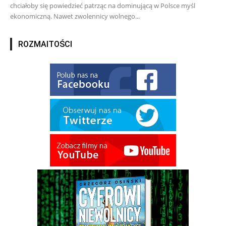
chciałoby się powiedzieć patrząc na dominującą w Polsce myśl
ekonomiczną. Nawet zwolennicy wolnego...
ROZMAITOŚCI