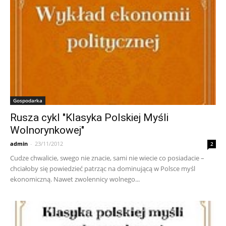
Gospodarka
Rusza cykl "Klasyka Polskiej Myśli
Wolnorynkowej"
admin
-
23/11/2012
2
Cudze chwalicie, swego nie znacie, sami nie wiecie co posiadacie –
chciałoby się powiedzieć patrząc na dominującą w Polsce myśl
ekonomiczną. Nawet zwolennicy wolnego...