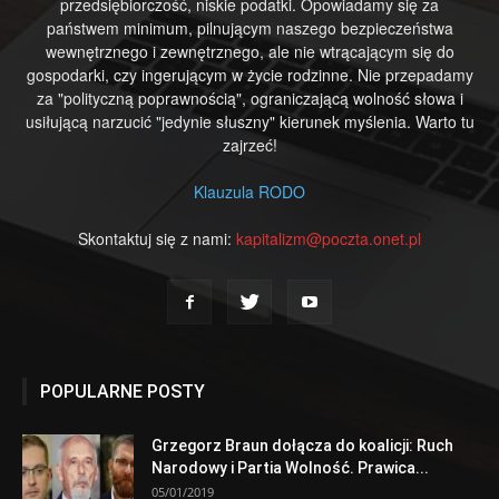
przedsiębiorczość, niskie podatki. Opowiadamy się za
państwem minimum, pilnującym naszego bezpieczeństwa
wewnętrznego i zewnętrznego, ale nie wtrącającym się do
gospodarki, czy ingerującym w życie rodzinne. Nie przepadamy
za "polityczną poprawnością", ograniczającą wolność słowa i
usiłującą narzucić "jedynie słuszny" kierunek myślenia. Warto tu
zajrzeć!
Klauzula RODO
Skontaktuj się z nami:
kapitalizm@poczta.onet.pl
POPULARNE POSTY
Grzegorz Braun dołącza do koalicji: Ruch
Narodowy i Partia Wolność. Prawica...
05/01/2019