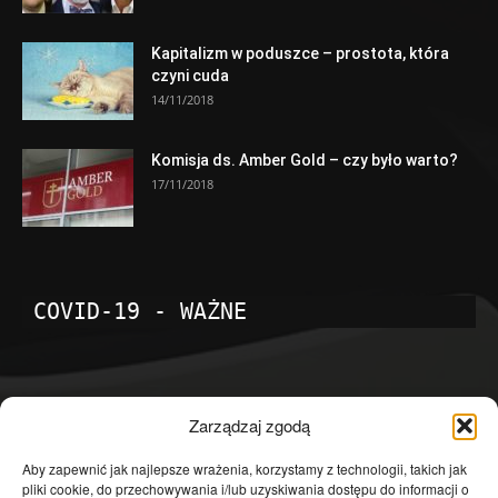
Kapitalizm w poduszce – prostota, która
czyni cuda
14/11/2018
Komisja ds. Amber Gold – czy było warto?
17/11/2018
COVID-19 - WAŻNE
POPULARNE KATEGORIE
Zarządzaj zgodą
Temat dnia
4601
Aby zapewnić jak najlepsze wrażenia, korzystamy z technologii, takich jak
pliki cookie, do przechowywania i/lub uzyskiwania dostępu do informacji o