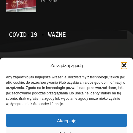
17/11/2018
COVID-19 - WAŻNE
POPULARNE KATEGORIE
Zarządzaj zgodą
Temat dnia
4601
Aby zapewnić jak najlepsze wrażenia, korzystamy z technologii, takich jak
pliki cookie, do przechowywania i/lub uzyskiwania dostępu do informacji o
Publicystyka
4363
urządzeniu. Zgoda na te technologie pozwoli nam przetwarzać dane, takie
jak zachowanie podczas przeglądania lub unikalne identyfikatory na tej
Polityka
3639
stronie. Brak wyrażenia zgody lub wycofanie zgody może niekorzystnie
Polska
3462
wpłynąć na niektóre cechy i funkcje.
Społeczeństwo
2823
Akceptuję
Kraj
1290
Gospodarka
1230