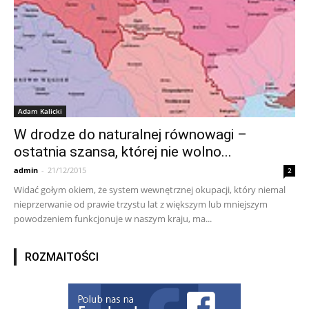
Adam Kalicki
W drodze do naturalnej równowagi –
ostatnia szansa, której nie wolno...
admin
-
21/12/2015
2
Widać gołym okiem, że system wewnętrznej okupacji, który niemal
nieprzerwanie od prawie trzystu lat z większym lub mniejszym
powodzeniem funkcjonuje w naszym kraju, ma...
ROZMAITOŚCI