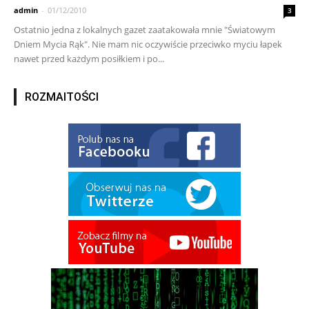
admin
-
01/12/2010
3
Ostatnio jedna z lokalnych gazet zaatakowała mnie "Światowym
Dniem Mycia Rąk". Nie mam nic oczywiście przeciwko myciu łapek
nawet przed każdym posiłkiem i po...
ROZMAITOŚCI