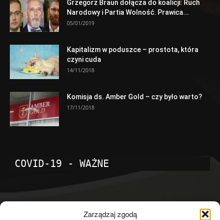
Grzegorz Braun dołącza do koalicji: Ruch
Narodowy i Partia Wolność. Prawica...
05/01/2019
Kapitalizm w poduszce – prostota, która
czyni cuda
14/11/2018
Komisja ds. Amber Gold – czy było warto?
17/11/2018
COVID-19 - WAŻNE
POPULARNE KATEGORIE
Zarządzaj zgodą