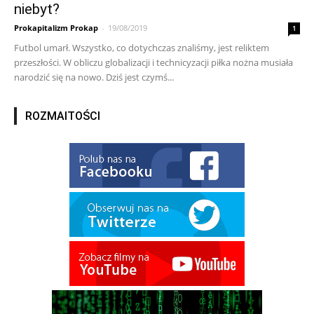
niebyt?
Prokapitalizm Prokap
-
19/08/2019
1
Futbol umarł. Wszystko, co dotychczas znaliśmy, jest reliktem
przeszłości. W obliczu globalizacji i technicyzacji piłka nożna musiała
narodzić się na nowo. Dziś jest czymś...
ROZMAITOŚCI