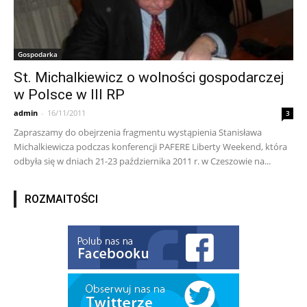
Gospodarka
St. Michalkiewicz o wolności gospodarczej
w Polsce w III RP
admin
-
16/11/2011
3
Zapraszamy do obejrzenia fragmentu wystąpienia Stanisława
Michalkiewicza podczas konferencji PAFERE Liberty Weekend, która
odbyła się w dniach 21-23 października 2011 r. w Czeszowie na...
ROZMAITOŚCI