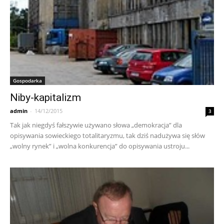
Gospodarka
Niby-kapitalizm
admin
-
14/12/2015
3
Tak jak niegdyś fałszywie używano słowa „demokracja” dla
opisywania sowieckiego totalitaryzmu, tak dziś nadużywa się słów
„wolny rynek” i „wolna konkurencja” do opisywania ustroju...