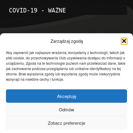
COVID-19 - WAŻNE
POPULARNE KATEGORIE
Zarządzaj zgodą
Temat dnia
4601
Aby zapewnić jak najlepsze wrażenia, korzystamy z technologii, takich jak
pliki cookie, do przechowywania i/lub uzyskiwania dostępu do informacji o
Publicystyka
4363
urządzeniu. Zgoda na te technologie pozwoli nam przetwarzać dane, takie
jak zachowanie podczas przeglądania lub unikalne identyfikatory na tej
Polityka
3639
stronie. Brak wyrażenia zgody lub wycofanie zgody może niekorzystnie
Polska
3462
wpłynąć na niektóre cechy i funkcje.
Społeczeństwo
2823
Akceptuję
Kraj
1290
Gospodarka
1230
Odmów
Europa
866
Zobacz preferencje
Świat
595