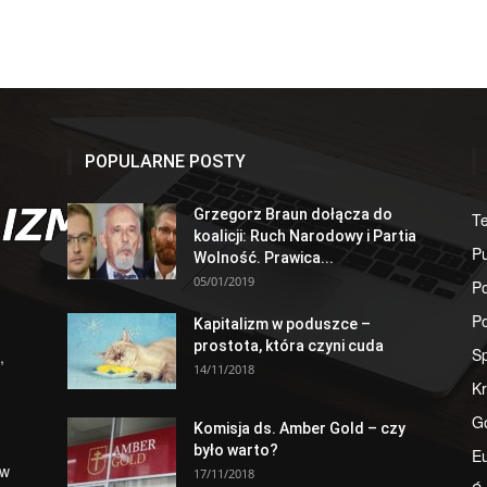
POPULARNE POSTY
Grzegorz Braun dołącza do
T
koalicji: Ruch Narodowy i Partia
Pu
Wolność. Prawica...
05/01/2019
Po
Po
Kapitalizm w poduszce –
prostota, która czyni cuda
S
,
14/11/2018
Kr
G
Komisja ds. Amber Gold – czy
było warto?
E
 w
17/11/2018