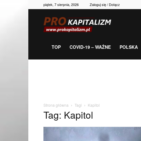
piątek, 7 sierpnia, 2026
Zaloguj się / Dołącz
Prokapitalizm,
gospodarka,
TOP
COVID-19 – WAŻNE
POLSKA
polityka,
historia,
Strona główna
Tagi
Kapitol
Tag: Kapitol
newsy