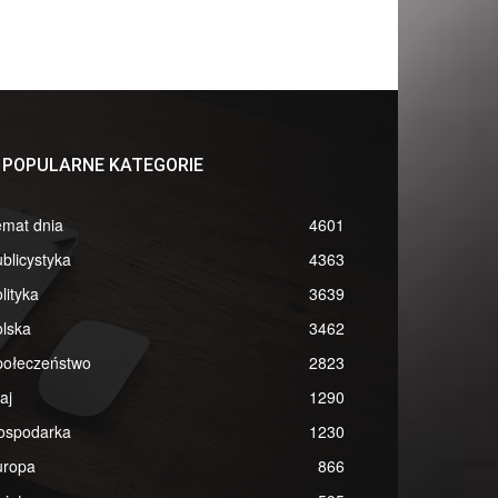
POPULARNE KATEGORIE
emat dnia
4601
blicystyka
4363
lityka
3639
lska
3462
połeczeństwo
2823
aj
1290
ospodarka
1230
uropa
866