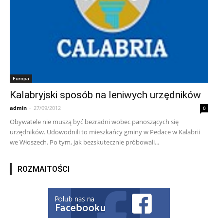
Europa
Kalabryjski sposób na leniwych urzędników
admin
-
27/09/2012
0
Obywatele nie muszą być bezradni wobec panoszących się
urzędników. Udowodnili to mieszkańcy gminy w Pedace w Kalabrii
we Włoszech. Po tym, jak bezskutecznie próbowali...
ROZMAITOŚCI