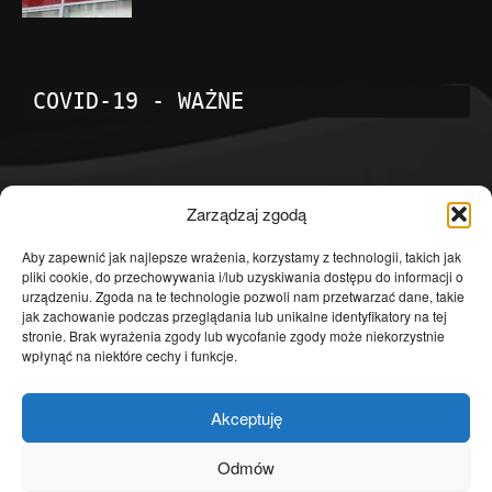
COVID-19 - WAŻNE
POPULARNE KATEGORIE
Zarządzaj zgodą
Temat dnia
4601
Aby zapewnić jak najlepsze wrażenia, korzystamy z technologii, takich jak
pliki cookie, do przechowywania i/lub uzyskiwania dostępu do informacji o
Publicystyka
4363
urządzeniu. Zgoda na te technologie pozwoli nam przetwarzać dane, takie
jak zachowanie podczas przeglądania lub unikalne identyfikatory na tej
Polityka
3639
stronie. Brak wyrażenia zgody lub wycofanie zgody może niekorzystnie
Polska
3462
wpłynąć na niektóre cechy i funkcje.
Społeczeństwo
2823
Akceptuję
Kraj
1290
Gospodarka
1230
Odmów
Europa
866