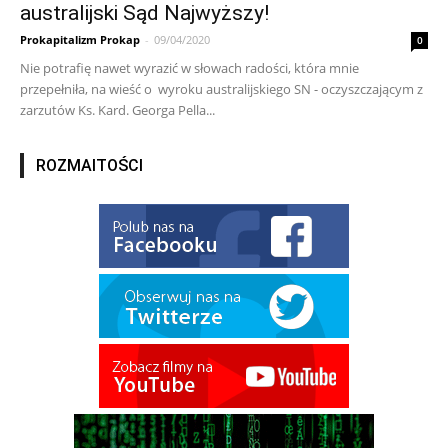
australijski Sąd Najwyższy!
Prokapitalizm Prokap
-
09/04/2020
0
Nie potrafię nawet wyrazić w słowach radości, która mnie
przepełniła, na wieść o wyroku australijskiego SN - oczyszczającym z
zarzutów Ks. Kard. Georga Pella...
ROZMAITOŚCI