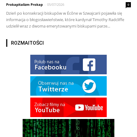
Prokapitalizm Prokap
-
05/07/2026
0
Dzień po konsekracji biskupów w Écône w Szwajcarii pojawiła się
informacja o błogosławieństwie, które kardynał Timothy Radcliffe
udzielił wraz z dwoma emerytowanymi biskupami parze...
ROZMAITOŚCI