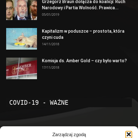
Grzegorz Braun dołącza do koalicji: Ruch
Narodowy i Partia Wolność. Prawica...
05/01/2019
Kapitalizm w poduszce – prostota, która
czyni cuda
14/11/2018
Komisja ds. Amber Gold – czy było warto?
17/11/2018
COVID-19 - WAŻNE
POPULARNE KATEGORIE
Zarządzaj zgodą