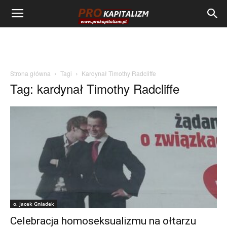
Strona główna
Tagi
Kardynał Timothy Radcliffe
Tag: kardynał Timothy Radcliffe
o. Jacek Gniadek
Celebracja homoseksualizmu na ołtarzu