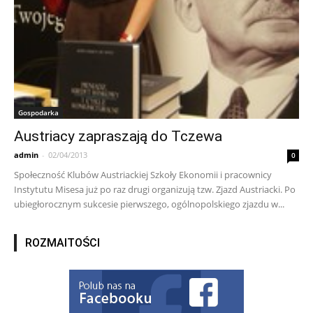
Gospodarka
Austriacy zapraszają do Tczewa
admin
-
02/04/2013
0
Społeczność Klubów Austriackiej Szkoły Ekonomii i pracownicy
Instytutu Misesa już po raz drugi organizują tzw. Zjazd Austriacki. Po
ubiegłorocznym sukcesie pierwszego, ogólnopolskiego zjazdu w...
ROZMAITOŚCI