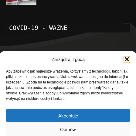
COVID-19 - WAŻNE
POPULARNE KATEGORIE
Zarządzaj zgodą
Temat dnia
4601
Aby zapewnić jak najlepsze wrażenia, korzystamy z technologii, takich jak
pliki cookie, do przechowywania i/lub uzyskiwania dostępu do informacji o
Publicystyka
4363
urządzeniu. Zgoda na te technologie pozwoli nam przetwarzać dane, takie
jak zachowanie podczas przeglądania lub unikalne identyfikatory na tej
Polityka
3639
stronie. Brak wyrażenia zgody lub wycofanie zgody może niekorzystnie
Polska
3462
wpłynąć na niektóre cechy i funkcje.
Społeczeństwo
2823
Akceptuję
Kraj
1290
Gospodarka
1230
Odmów
Europa
866