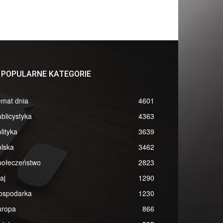
POPULARNE KATEGORIE
emat dnia
4601
blicystyka
4363
lityka
3639
lska
3462
połeczeństwo
2823
aj
1290
ospodarka
1230
uropa
866