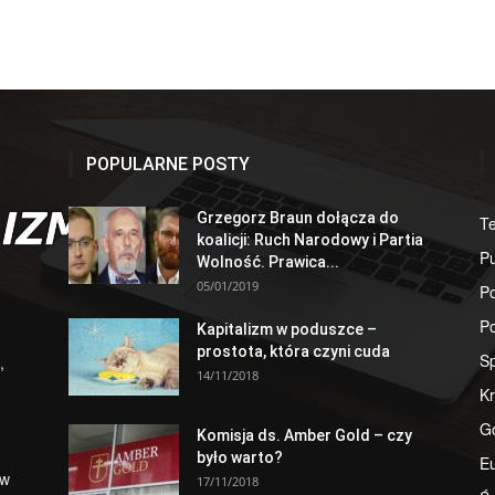
POPULARNE POSTY
Grzegorz Braun dołącza do
T
koalicji: Ruch Narodowy i Partia
Pu
Wolność. Prawica...
05/01/2019
Po
Po
Kapitalizm w poduszce –
prostota, która czyni cuda
S
,
14/11/2018
Kr
G
Komisja ds. Amber Gold – czy
było warto?
E
 w
17/11/2018