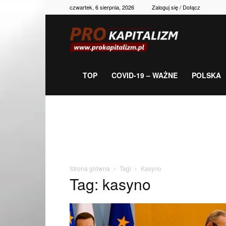
czwartek, 6 sierpnia, 2026
Zaloguj się / Dołącz
Prokapitalizm,
gospodarka,
TOP
COVID-19 – WAŻNE
POLSKA
polityka,
historia,
Strona główna
Tagi
Kasyno
Tag: kasyno
newsy