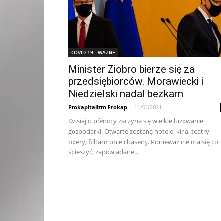
COVID-19 - WAŻNE
Minister Ziobro bierze się za
przedsiębiorców. Morawiecki i
Niedzielski nadal bezkarni
Prokapitalizm Prokap
-
11/02/2021
Dzisiaj o północy zaczyna się wielkie luzowanie
gospodarki. Otwarte zostaną hotele, kina, teatry,
opery, filharmonie i baseny. Ponieważ nie ma się co
śpieszyć, zapowiadane...