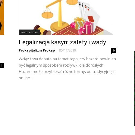
Rozmaitości
Legalizacja kasyn: zalety i wady
Prokapitalizm Prokap
-
05/11/2019
0
Wciąż trwa debata na temat tego, czy hazard powinien
być legalnym sposobem rozrywki dla dorosłych.
1
Hazard może przybierać różne formy, od tradycyjnej i
online...