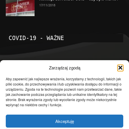
17/11/2018
COVID-19 - WAŻNE
POPULARNE KATEGORIE
Zarządzaj zgodą
Temat dnia
4601
Aby zapewnić jak najlepsze wrażenia, korzystamy z technologii, takich jak
pliki cookie, do przechowywania i/lub uzyskiwania dostępu do informacji o
Publicystyka
4363
urządzeniu. Zgoda na te technologie pozwoli nam przetwarzać dane, takie
jak zachowanie podczas przeglądania lub unikalne identyfikatory na tej
Polityka
3639
stronie. Brak wyrażenia zgody lub wycofanie zgody może niekorzystnie
Polska
3462
wpłynąć na niektóre cechy i funkcje.
Społeczeństwo
2823
Akceptuję
Kraj
1290