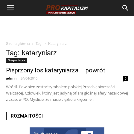
Strona główna
Tagi
Kataryniarz
Tag: kataryniarz
Gospodarka
Pieprzony los kataryniarza – powrót
admin
-
24/04/2016
0
Wrócił. Powinien zostać symbolem polskiej Przedsiębiorczości
Walczącej. Człowiek, który jest jedyną ofiarą głośnej afery hazardowej
z czasów PO. Myślicie, że macie ciężko a kręcenie...
ROZMAITOŚCI